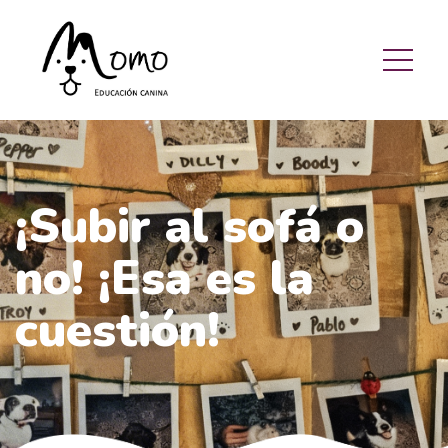
¡Subir al sofá o
no! ¡Esa es la
cuestión!