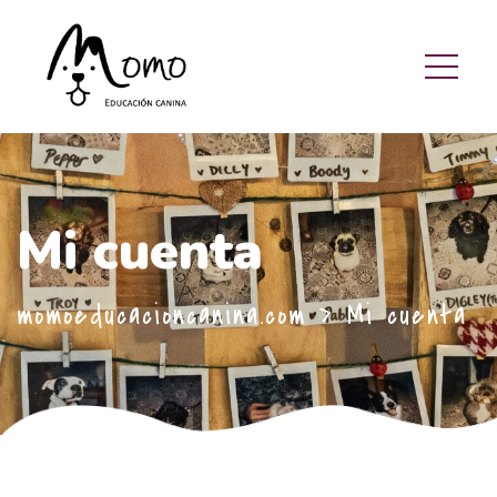
Mi cuenta
momoeducacioncanina.com
>
Mi cuenta