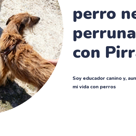
perro n
perruna
con Pir
Soy educador canino y, au
mi vida con perros