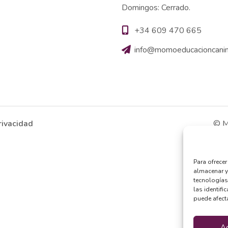
Domingos: Cerrado.
+34 609 470 665
info@momoeducacioncani
rivacidad
© M
Para ofrece
almacenar y
tecnologías
las identifi
puede afecta
A