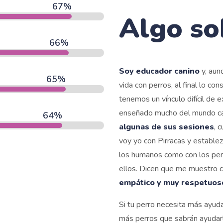
92
%
Algo so
91
%
Soy educador canino
y, aun
90
%
vida con perros, al final lo c
tenemos un vínculo difícil de e
enseñado mucho del mundo can
89
%
algunas de sus sesiones
, 
voy yo con Pirracas y estable
los humanos como con los perr
ellos. Dicen que me muestro 
empático y muy respetuos
Si tu perro necesita más ayud
más perros que sabrán ayudar