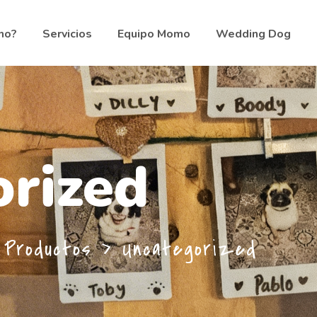
mo?
Servicios
Equipo Momo
Wedding Dog
rized
>
Productos
>
Uncategorized