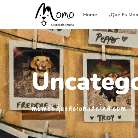
Home
¿Qué Es Mo
Uncatego
momoeducacioncanina.com