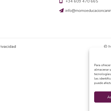
+34 609 470 665
info@momoeducacioncani
rivacidad
© M
Para ofrece
almacenar y
tecnologías
las identifi
puede afecta
A