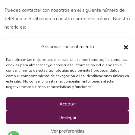
Puedes contactar con nosotros en el siguiente número de
teléfono o escribiendo a nuestro correo electrónico. Nuestro
horario es:
Lunes a viernes: 9.00 am - 20.00 pm
Gestionar consentimiento
Sabados : 09.00 am - 14.00 pm
Domingos: Cerrado.
Para ofrecer las mejores experiencias, utilizamos tecnologías como las
cookies para almacenar y/o acceder a la información del dispositivo. El
+34 609 470 665
consentimiento de estas tecnologías nos permitirá procesar datos
como el comportamiento de navegación o las identificaciones únicas en
info@momoeducacioncanina.com
este sitio. No consentir o retirar el consentimiento, puede afectar
negativamente a ciertas características y funciones.
Aceptar
Aviso Legal
|
Política de Cookies
|
Política de Privacidad
Denegar
© Momo Educación Canina 2025 | All Right Reserved
Ver preferencias