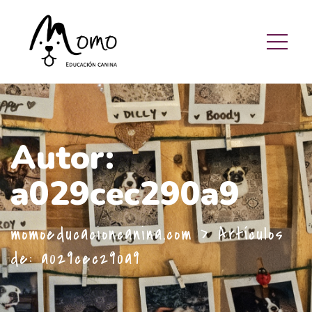
Autor:
a029cec290a9
momoeducacioncanina.com
>
Artículos
de: a029cec290a9